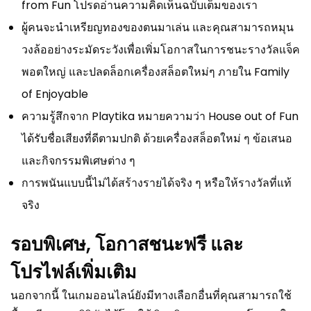
from Fun โปรดอ่านความคิดเห็นฉบับเต็มของเรา
ผู้คนจะนำเหรียญทองของตนมาเล่น และคุณสามารถหมุน
วงล้ออย่างระมัดระวังเพื่อเพิ่มโอกาสในการชนะรางวัลแจ็ค
พอตใหญ่ และปลดล็อกเครื่องสล็อตใหม่ๆ ภายใน Family
of Enjoyable
ความรู้สึกจาก Playtika หมายความว่า House out of Fun
ได้รับชื่อเสียงที่ดีตามปกติ ด้วยเครื่องสล็อตใหม่ ๆ ข้อเสนอ
และกิจกรรมพิเศษต่าง ๆ
การพนันแบบนี้ไม่ได้สร้างรายได้จริง ๆ หรือให้รางวัลที่แท้
จริง
รอบพิเศษ, โอกาสชนะฟรี และ
โปรไฟล์เพิ่มเติม
นอกจากนี้ ในเกมออนไลน์ยังมีทางเลือกอื่นที่คุณสามารถใช้