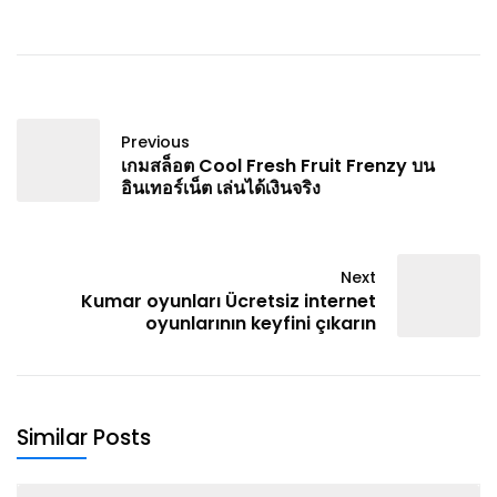
Previous
เกมสล็อต Cool Fresh Fruit Frenzy บน
อินเทอร์เน็ต เล่นได้เงินจริง
Next
Kumar oyunları Ücretsiz internet
oyunlarının keyfini çıkarın
Similar Posts