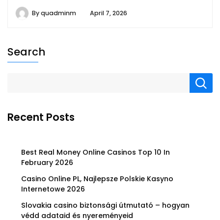
By
quadminm
April 7, 2026
Search
Recent Posts
Best Real Money Online Casinos Top 10 In
February 2026
Casino Online PL, Najlepsze Polskie Kasyno
Internetowe 2026
Slovakia casino biztonsági útmutató – hogyan
védd adataid és nyereményeid