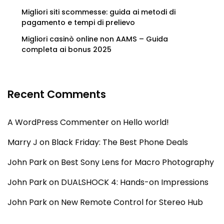
Migliori siti scommesse: guida ai metodi di
pagamento e tempi di prelievo
Migliori casinò online non AAMS – Guida
completa ai bonus 2025
Recent Comments
A WordPress Commenter
on
Hello world!
Marry J
on
Black Friday: The Best Phone Deals
John Park
on
Best Sony Lens for Macro Photography
John Park
on
DUALSHOCK 4: Hands-on Impressions
John Park
on
New Remote Control for Stereo Hub