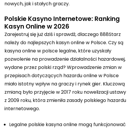
nowych, jak i stałych graczy.
Polskie Kasyno Internetowe: Ranking
Kasyn Online w 2026
Zarejestruj się już dziś i sprawdź, dlaczego 888Starz
należy do najlepszych kasyn online w Polsce. Czy są
kasyna online w polsce legalne, które uzyskały
pozwolenie na prowadzenie działalności hazardowej,
wydane przez polski rząd? Wprowadzenie zmian w
przepisach dotyczących hazardu online w Polsce
miało istotny wpływ na graczy i rynek gier. Kluczową
zmianą było przyjęcie w 2017 roku nowelizacji ustawy
z 2009 roku, która zmieniła zasady polskiego hazardu
internetowego.
Legalne polskie kasyna online mogą funkcjonować