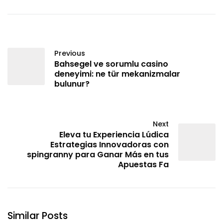
Previous
Bahsegel ve sorumlu casino
deneyimi: ne tür mekanizmalar
bulunur?
Next
Eleva tu Experiencia Lúdica
Estrategias Innovadoras con
spingranny para Ganar Más en tus
Apuestas Fa
Similar Posts