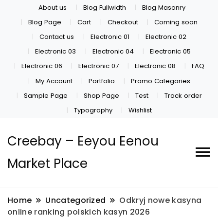
About us
Blog Fullwidth
Blog Masonry
Blog Page
Cart
Checkout
Coming soon
Contact us
Electronic 01
Electronic 02
Electronic 03
Electronic 04
Electronic 05
Electronic 06
Electronic 07
Electronic 08
FAQ
My Account
Portfolio
Promo Categories
Sample Page
Shop Page
Test
Track order
Typography
Wishlist
Creebay – Eeyou Eenou
Market Place
Home
Uncategorized
Odkryj nowe kasyna
online ranking polskich kasyn 2026