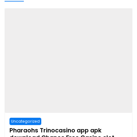
Uncategorized
Pharaohs Trinocasino app apk