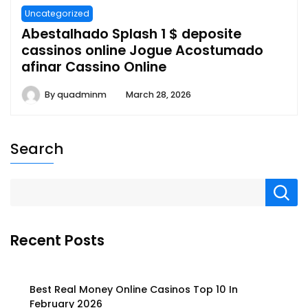
Uncategorized
Abestalhado Splash 1 $ deposite
cassinos online Jogue Acostumado
afinar Cassino Online
By
quadminm
March 28, 2026
Search
Recent Posts
Best Real Money Online Casinos Top 10 In
February 2026