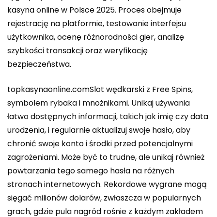
kasyna online w Polsce 2025. Proces obejmuje
rejestrację na platformie, testowanie interfejsu
użytkownika, ocenę różnorodności gier, analizę
szybkości transakcji oraz weryfikację
bezpieczeństwa.
topkasynaonline.comSlot wędkarski z Free Spins,
symbolem rybaka i mnożnikami. Unikaj używania
łatwo dostępnych informacji, takich jak imię czy data
urodzenia, i regularnie aktualizuj swoje hasło, aby
chronić swoje konto i środki przed potencjalnymi
zagrożeniami. Może być to trudne, ale unikaj również
powtarzania tego samego hasła na różnych
stronach internetowych. Rekordowe wygrane mogą
sięgać milionów dolarów, zwłaszcza w popularnych
grach, gdzie pula nagród rośnie z każdym zakładem