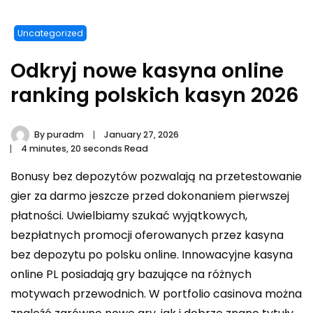
Uncategorized
Odkryj nowe kasyna online
ranking polskich kasyn 2026
By
puradm
January 27, 2026
4 minutes, 20 seconds Read
Bonusy bez depozytów pozwalają na przetestowanie
gier za darmo jeszcze przed dokonaniem pierwszej
płatności. Uwielbiamy szukać wyjątkowych,
bezpłatnych promocji oferowanych przez kasyna
bez depozytu po polsku online. Innowacyjne kasyna
online PL posiadają gry bazujące na różnych
motywach przewodnich. W portfolio
casinova
można