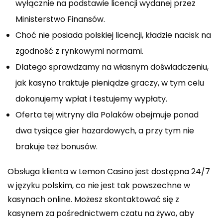
wyłącznie na podstawie licencji wydanej przez
Ministerstwo Finansów.
Choć nie posiada polskiej licencji, kładzie nacisk na
zgodność z rynkowymi normami.
Dlatego sprawdzamy na własnym doświadczeniu,
jak kasyno traktuje pieniądze graczy, w tym celu
dokonujemy wpłat i testujemy wypłaty.
Oferta tej witryny dla Polaków obejmuje ponad
dwa tysiące gier hazardowych, a przy tym nie
brakuje też bonusów.
Obsługa klienta w Lemon Casino jest dostępna 24/7
w języku polskim, co nie jest tak powszechne w
kasynach online. Możesz skontaktować się z
kasynem za pośrednictwem czatu na żywo, aby