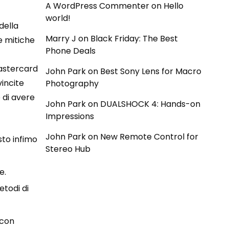
A WordPress Commenter
on
Hello
world!
della
Marry J
on
Black Friday: The Best
e mitiche
Phone Deals
Mastercard
John Park
on
Best Sony Lens for Macro
vincite
Photography
 di avere
John Park
on
DUALSHOCK 4: Hands-on
Impressions
John Park
on
New Remote Control for
sto infimo
Stereo Hub
e.
etodi di
 con