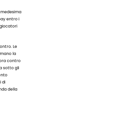
la medesima
ay entro i
giocatori
ontro. Le
rmano la
 ora contro
a sotto gli
ento
 di
nda della