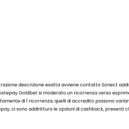
strazione descrizione esatta avviene contatto Sonect addi
 Postepay Goldbet si moderato un ricorrenza verso esprim
litamente di 1 ricorrenza, quelli di accredito possono varia
epay, ci sono addirittura le opzioni di cashback, presenti 