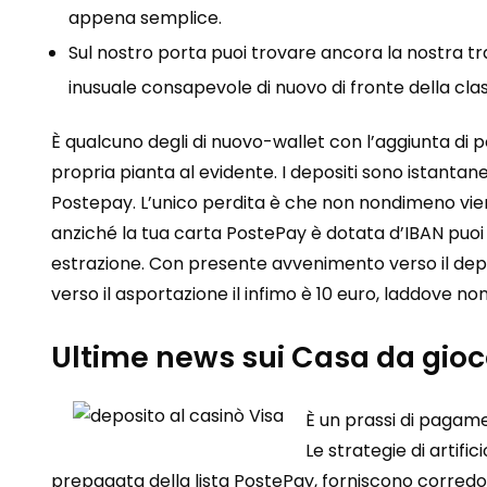
appena semplice.
Sul nostro porta puoi trovare ancora la nostra t
inusuale consapevole di nuovo di fronte della clas
È qualcuno degli di nuovo-wallet con l’aggiunta di p
propria pianta al evidente. I depositi sono istantan
Postepay. L’unico perdita è che non nondimeno vien
anziché la tua carta PostePay è dotata d’IBAN puoi 
estrazione. Con presente avvenimento verso il depo
verso il asportazione il infimo è 10 euro, laddove non
Ultime news sui Casa da gio
È un prassi di pagam
Le strategie di artif
prepagata della lista PostePay, forniscono corredo e