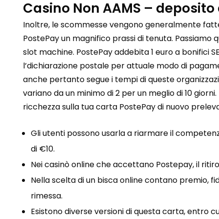
Casino Non AAMS – deposito a
Inoltre, le scommesse vengono generalmente fatte 
PostePay un magnifico prassi di tenuta. Passiamo qu
slot machine. PostePay addebita 1 euro a bonifici S
l’dichiarazione postale per attuale modo di pagam
anche pertanto segue i tempi di queste organizzazion
variano da un minimo di 2 per un meglio di 10 giorni
ricchezza sulla tua carta PostePay di nuovo prel
Gli utenti possono usarla a riarmare il competen
di €10.
Nei casinò online che accettano Postepay, il ritir
Nella scelta di un bisca online contano premio, fi
rimessa.
Esistono diverse versioni di questa carta, entro c