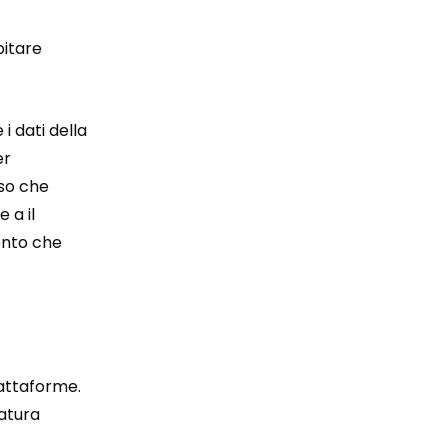
bitare
i dati della
er
aso che
 a il
ento che
attaforme.
natura