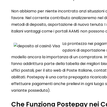
Non abbiamo per niente incontrato anzi situazioni
favore. Nel corrente contributo analizzeremo nel d
metodi di deposito, asportazione di nuovo tenuta.
italiani vantaggi come i portali AAMS non possono a
La prontezza nei pagamen
opzioni di asportazione
modello ancora la importanza di un compratore. Inf
fanno addirittura parte della tabella dei migliori bis
uffici postali, per il sito web di Poste Italiane, co
abilitati. Postepay è una carta prepagata ricaricabil
effettuare pagamenti anche prelievi in ogni luogo 
variante posseduta).
Che Funziona Postepay nei C