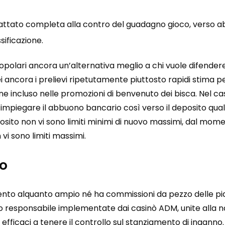
rattato completa alla contro del guadagno gioco, verso a
sificazione.
opolari ancora un’alternativa meglio a chi vuole difendere 
ei ancora i prelievi ripetutamente piuttosto rapidi stima p
e incluso nelle promozioni di benvenuto dei bisca. Nel c
impiegare il abbuono bancario così verso il deposito quale
sito non vi sono limiti minimi di nuovo massimi, dal mom
 vi sono limiti massimi.
co
ento alquanto ampio né ha commissioni da pezzo delle pi
icio responsabile implementate dai casinò ADM, unite alla 
fficaci a tenere il controllo sul stanziamento di inganno.