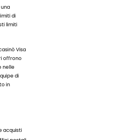
a una
miti di
i limiti
casinò Visa
i offrono
o nelle
quipe di
to in
 acquisti