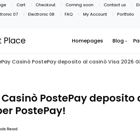
age
Cart
Checkout
Coming soon
Contact us
E
tronic 07
Electronic 08
FAQ
My Account
Portfolio
 Place
Homepages
Blog
Pa
ePay Casinò PostePay deposito al casinò Visa 2026 G
 Casinò PostePay deposito 
per PostePay!
onds Read