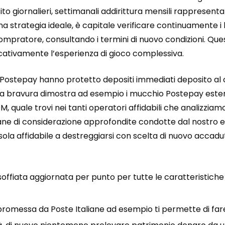
ito giornalieri, settimanali addirittura mensili rappresent
na strategia ideale, è capitale verificare continuamente i li
ompratore, consultando i termini di nuovo condizioni. Quest
cativamente l’esperienza di gioco complessiva.
in Postepay hanno protetto depositi immediati
deposito al 
stra bravura dimostra ad esempio i mucchio Postepay ester
, quale trovi nei tanti operatori affidabili che analizziam
mane di considerazione approfondite condotte dal nostro e
ssola affidabile a destreggiarsi con scelta di nuovo accadu
vi soffiata aggiornata per punto per tutte le caratteristiche
promessa da Poste Italiane ad esempio ti permette di fare