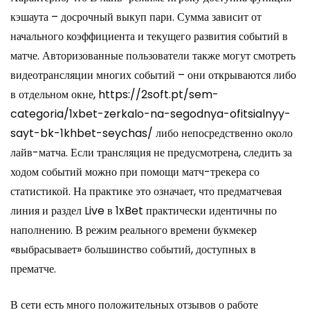
кэшаута – досрочный выкуп пари. Сумма зависит от
начального коэффициента и текущего развития событий в
матче. Авторизованные пользователи также могут смотреть
видеотрансляции многих событий – они открываются либо
в отдельном окне,
https://2soft.pt/sem-
categoria/1xbet-zerkalo-na-segodnya-ofitsialnyy-
sayt-bk-1khbet-seychas/
либо непосредственно около
лайв-матча. Если трансляция не предусмотрена, следить за
ходом событий можно при помощи матч-трекера со
статистикой. На практике это означает, что предматчевая
линия и раздел Live в 1xBet практически идентичны по
наполнению. В режим реального времени букмекер
«выбрасывает» большинство событий, доступных в
прематче.
В сети есть много положительных отзывов о работе