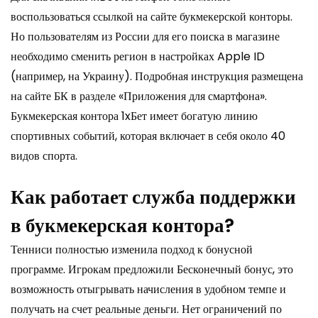
воспользоваться ссылкой на сайте букмекерской конторы.
Но пользователям из России для его поиска в магазине
необходимо сменить регион в настройках Apple ID
(например, на Украину). Подробная инструкция размещена
на сайте БК в разделе «Приложения для смартфона».
Букмекерская контора 1xБет имеет богатую линию
спортивных событий, которая включает в себя около 40
видов спорта.
Как работает служба поддержки
в букмекерская контора?
Тенниси полностью изменила подход к бонусной
программе. Игрокам предложили Бесконечный бонус, это
возможность отыгрывать начисления в удобном темпе и
получать на счет реальные деньги. Нет ограничений по