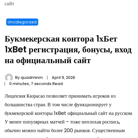
сайт
Uncategorized
Букмекерская контора 1хБет
1xBet регистрация, бонусы, вход
на официальный сайт
By
quadminm
April 9, 2026
0 minutes, 7 seconds Read
Лицензия Кюрасао позволяет принимать игроков из
большинства стран. В том числе функционирует у
букмекерской конторы 1xBet официальный сайт на русском.
У менее популярных матчей – тоже неплохая роспись,
обычно можно найти более 200 рынков.
Существенным