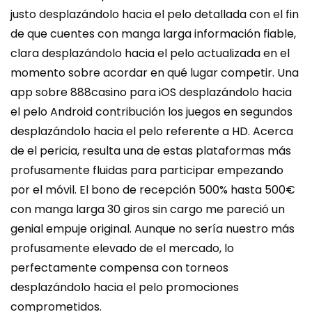
justo desplazándolo hacia el pelo detallada con el fin
de que cuentes con manga larga información fiable,
clara desplazándolo hacia el pelo actualizada en el
momento sobre acordar en qué lugar competir. Una
app sobre 888casino para iOS desplazándolo hacia
el pelo Android contribución los juegos en segundos
desplazándolo hacia el pelo referente a HD. Acerca
de el pericia, resulta una de estas plataformas más
profusamente fluidas para participar empezando
por el móvil. El bono de recepción 500% hasta 500€
con manga larga 30 giros sin cargo me pareció un
genial empuje original. Aunque no serí­a nuestro más
profusamente elevado de el mercado, lo
perfectamente compensa con torneos
desplazándolo hacia el pelo promociones
comprometidos.