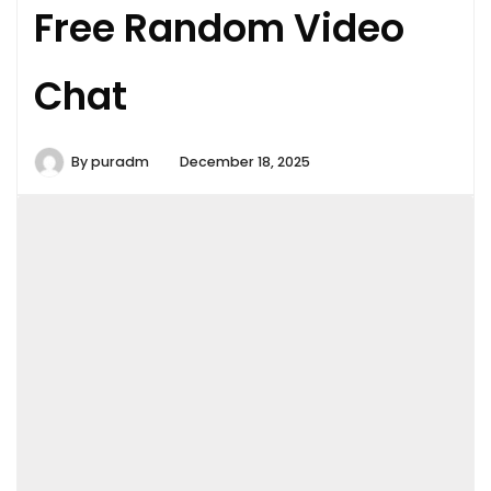
Free Random Video
Chat
By
puradm
December 18, 2025