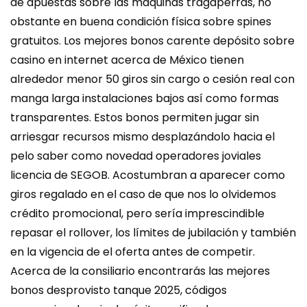
de apuestas sobre las máquinas tragaperras, no
obstante en buena condición física sobre spines
gratuitos.
Los mejores bonos carente depósito sobre
casino en internet acerca de México tienen
alrededor menor 50 giros sin cargo o cesión real con
manga larga instalaciones bajos así­ como formas
transparentes. Estos bonos permiten jugar sin
arriesgar recursos mismo desplazándolo hacia el
pelo saber como novedad operadores joviales
licencia de SEGOB. Acostumbran a aparecer como
giros regalado en el caso de que nos lo olvidemos
crédito promocional, pero serí­a imprescindible
repasar el rollover, los límites de jubilación y también
en la vigencia de el oferta antes de competir.
Acerca de la consiliario encontrarás las mejores
bonos desprovisto tanque 2025, códigos