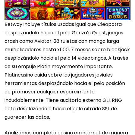
Betway incluye títulos usadas igual que Cleopatra
desplazándolo hacia el pelo Gonzo’s Quest, juegos
crash como Aviator, 28 ruletas con manga larga
multiplicadores hasta x500, 7 mesas sobre blackjack
desplazándolo hacia el pelo 14 videobingos. A través
de su empuje Platin mayormente importante,
Platincasino cuida sobre las jugadores joviales
herramientas desplazándolo hacia el pelo posición
de promover cualquier esparcimiento
indudablemente. Tiene auditoría externa GLI, RNG
acta desplazándolo hacia el pelo cifrado SSL de
guarecer las datos.
Analizamos completo casino en internet de manera