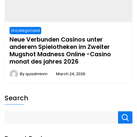
Uncategorized
Neue Verbunden Casinos unter
anderem Spielotheken im Zweiter
Mugshot Madness Online -Casino
monat des jahres 2026
By
quadminm
March 24, 2026
Search