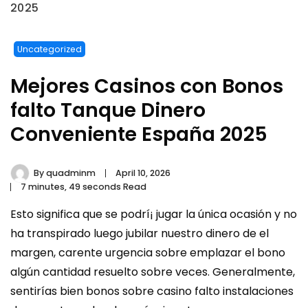
2025
Uncategorized
Mejores Casinos con Bonos
falto Tanque Dinero
Conveniente España 2025
By
quadminm
April 10, 2026
7 minutes, 49 seconds Read
Esto significa que se podrí¡ jugar la única ocasión y no
ha transpirado luego jubilar nuestro dinero de el
margen, carente urgencia sobre emplazar el bono
algún cantidad resuelto sobre veces. Generalmente,
sentirías bien bonos sobre casino falto instalaciones