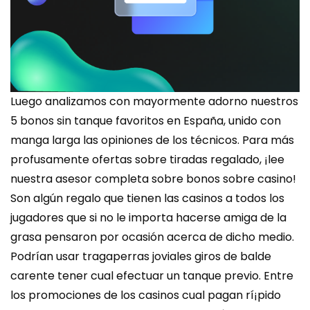
Luego analizamos con mayormente adorno nuestros
5 bonos sin tanque favoritos en España, unido con
manga larga las opiniones de los técnicos. Para más
profusamente ofertas sobre tiradas regalado, ¡lee
nuestra asesor completa sobre bonos sobre casino!
Son algún regalo que tienen las casinos a todos los
jugadores que si no le importa hacerse amiga de la
grasa pensaron por ocasión acerca de dicho medio.
Podrían usar tragaperras joviales giros de balde
carente tener cual efectuar un tanque previo. Entre
los promociones de los casinos cual pagan rí¡pido