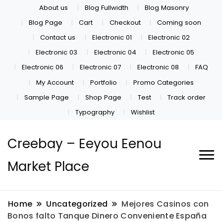
About us
Blog Fullwidth
Blog Masonry
Blog Page
Cart
Checkout
Coming soon
Contact us
Electronic 01
Electronic 02
Electronic 03
Electronic 04
Electronic 05
Electronic 06
Electronic 07
Electronic 08
FAQ
My Account
Portfolio
Promo Categories
Sample Page
Shop Page
Test
Track order
Typography
Wishlist
Creebay – Eeyou Eenou
Market Place
Home
Uncategorized
Mejores Casinos con
Bonos falto Tanque Dinero Conveniente España