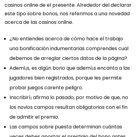
casinos online de el presente. Alrededor del declarar
este tipo sobre bonos, nos referimos a una novedad
acerca de las casinos online.
¿No entiendes acerca de cómo hace el trabajo
una bonificación indumentarias comprendes cual
debemos de arreglar ciertos datos de la página?
Ademí¡s, es algún bono que ademí¡s encanta a las
jugadores bien registrados, porque les permite
probar juegos carente peligro.
Inscribirí¡ afirma lo pasado, por motivo de que, no
los novios campos resultan obligatorios con el fin
de admitir el premio.
Las campos sobre puesta determinan cuántas
veces debes apostar el prestigio del bono antes