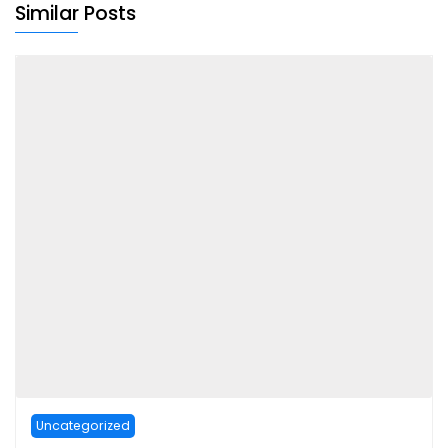
Similar Posts
Uncategorized