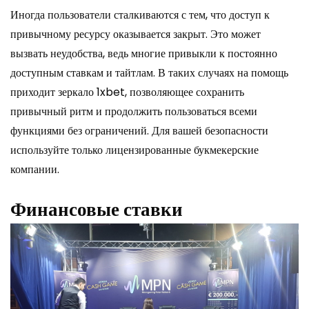
Иногда пользователи сталкиваются с тем, что доступ к
привычному ресурсу оказывается закрыт. Это может
вызвать неудобства, ведь многие привыкли к постоянно
доступным ставкам и тайтлам. В таких случаях на помощь
приходит зеркало 1xbet, позволяющее сохранить
привычный ритм и продолжить пользоваться всеми
функциями без ограничений. Для вашей безопасности
используйте только лицензированные букмекерские
компании.
Финансовые ставки