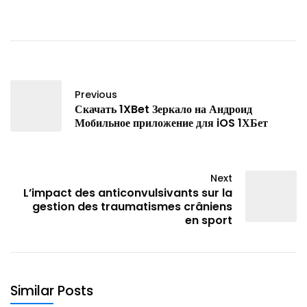
Previous
Скачать 1XBet Зеркало на Андроид
Мобильное приложение для iOS 1ХБет
Next
L’impact des anticonvulsivants sur la
gestion des traumatismes crâniens
en sport
Similar Posts