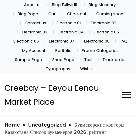
About us
Blog Fullwidth
Blog Masonry
Blog Page
Cart
Checkout
Coming soon
Contact us
Electronic 01
Electronic 02
Electronic 03
Electronic 04
Electronic 05
Electronic 06
Electronic 07
Electronic 08
FAQ
My Account
Portfolio
Promo Categories
Sample Page
Shop Page
Test
Track order
Typography
Wishlist
Creebay – Eeyou Eenou
Market Place
Home
Uncategorized
Букмекерские конторы
Казахстана Список букмекеров 2026, рейтинг