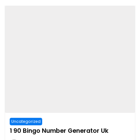
Uncategorized
1 90 Bingo Number Generator Uk