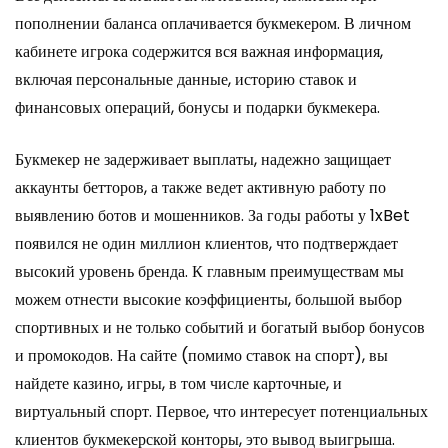
пополнении баланса оплачивается букмекером. В личном
кабинете игрока содержится вся важная информация,
включая персональные данные, историю ставок и
финансовых операций, бонусы и подарки букмекера.
Букмекер не задерживает выплаты, надежно защищает
аккаунты бетторов, а также ведет активную работу по
выявлению ботов и мошенников. За годы работы у 1xBet
появился не один миллион клиентов, что подтверждает
высокий уровень бренда. К главным преимуществам мы
можем отнести высокие коэффициенты, большой выбор
спортивных и не только событий и богатый выбор бонусов
и промокодов. На сайте (помимо ставок на спорт), вы
найдете казино, игры, в том числе карточные, и
виртуальный спорт. Первое, что интересует потенциальных
клиентов букмекерской конторы, это вывод выигрыша.