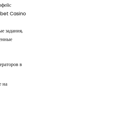
рфейс
iobet Casino
е задания,
ленные
ераторов в
е на