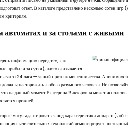
т, отправить письмо на указанный в футере email. Обращение и
одготовят ответ. В каталоге представлено несколько сотен игр 
им критериям.
а автоматах и за столами с живыми
ерять информацию перед тем, как
е прибыли за сутки), часто оказывается
тысяч за 24 часа — явный признак мошенничества. Анонимность
 должны насторожить любого разумного человека. Не позволяйт
ь, что на данный момент Екатерина Викторовна может использова
остается прежней.
орые могут адаптироваться под характеристики аппарата), обе
Эволюция вычислительных технологий демонстрирует постоянны