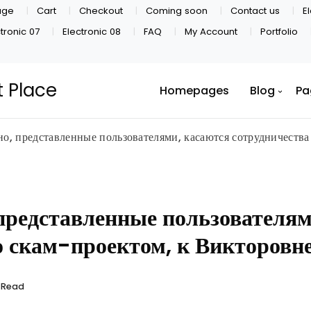
age
Cart
Checkout
Coming soon
Contact us
E
tronic 07
Electronic 08
FAQ
My Account
Portfolio
 Place
Homepages
Blog
Pa
но, представленные пользователями, касаются сотрудничества
представленные пользователям
о скам-проектом, к Викторовне
 Read