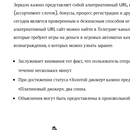
Зеркало казино представляет собой альтернативный URL,
(ассортимент слотов), бонусы, процесс регистрации и д
сегодня является проверенным и безопасным способом игр
альтернативный URL сайт можно найти в Телеграм-канале
которые требуют игры на деньги в игровых автоматах ка
вознаграждения, о которых можно узнать заранее.
Заслуживает внимания тот факт, что пользователь отпр
течение нескольких минут.
При достижении статуса «Золотой джокер» казино пред
«Платиновый джокер», два спина.
Объяснения могут быть предоставлены в произвольной 