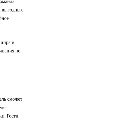
команда
х выгодных
бное
Кипра и
омпания не
тель сможет
еле
ки. Гости