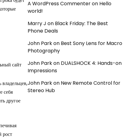
грока будет
A WordPress Commenter
on
Hello
(которые
world!
Marry J
on
Black Friday: The Best
Phone Deals
John Park
on
Best Sony Lens for Macro
Photography
John Park
on
DUALSHOCK 4: Hands-on
Impressions
John Park
on
New Remote Control for
 владельцев,
Stereo Hub
е себя
ть другое
спечивая
й рост