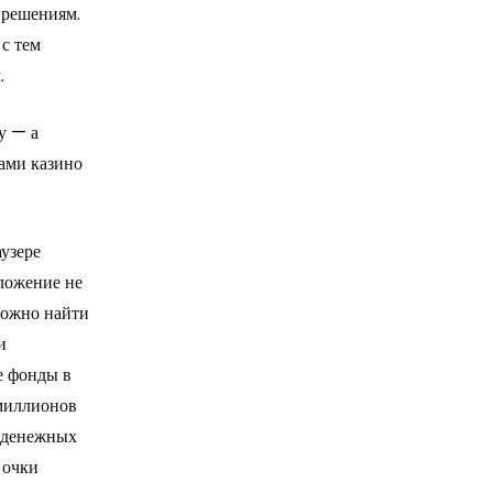
 решениям.
 с тем
.
у — а
ами казино
аузере
ложение не
можно найти
и
е фонды в
 миллионов
о денежных
 очки