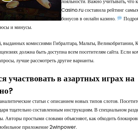
лояльности. Важно учитывать, что 
Casino.ru составила рейтинг самы
бонусов в онлайн казино.
Подро
люсы и минусы.
, выданных комиссиями Гибралтара, Мальты, Великобритании, 
ицензиях должна быть доступна всем посетителям сайта. Если к
апросы, лучше рассмотреть другие варианты.
ся участвовать в азартных играх на
ино?
 аналитические статьи с описанием новых типов слотов. Посети
даря тщательно составленным инструкциям. В специальном разд
ы. Авторы простыми словами объясняют, как обходить блокиров
 мобильное приложение 2winpower.