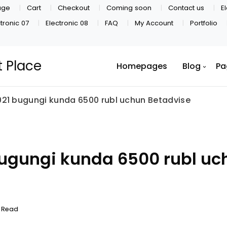
age
Cart
Checkout
Coming soon
Contact us
E
tronic 07
Electronic 08
FAQ
My Account
Portfolio
 Place
Homepages
Blog
Pa
21 bugungi kunda 6500 rubl uchun Betadvise
bugungi kunda 6500 rubl uc
s Read