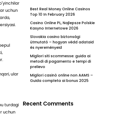
'yinchilar
Best Real Money Online Casinos
ilar uchun
Top 10 In February 2026
larda,
Casino Online PL, Najlepsze Polskie
rsiyasi.
Kasyno Internetowe 2026
Slovakia casino biztonsági
útmutató – hogyan védd adataid
(bepul
és nyereményeid
i,
Migliori siti scommesse: guida ai
r.
metodi di pagamento e tempi di
prelievo
ari, ular
Migliori casinò online non AAMS –
Guida completa ai bonus 2025
Recent Comments
bu turdagi
ar uchun