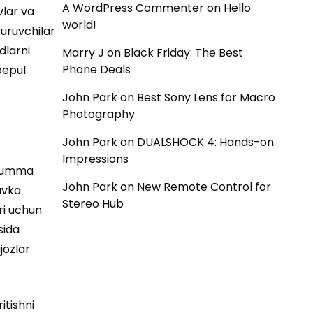
A WordPress Commenter
on
Hello
vlar va
world!
uruvchilar
dlarni
Marry J
on
Black Friday: The Best
Phone Deals
bepul
John Park
on
Best Sony Lens for Macro
Photography
John Park
on
DUALSHOCK 4: Hands-on
Impressions
 summa
John Park
on
New Remote Control for
avka
Stereo Hub
ri uchun
sida
jozlar
itishni