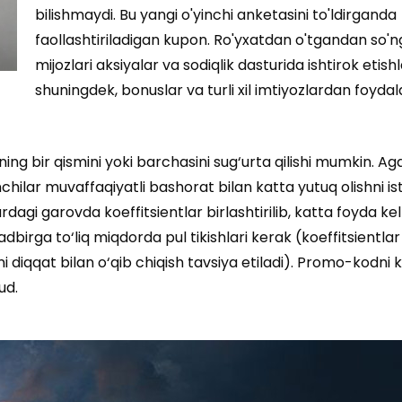
bilishmaydi. Bu yangi o'yinchi anketasini to'ldirganda
faollashtiriladigan kupon. Ro'yxatdan o'tgandan so'ng
mijozlari aksiyalar va sodiqlik dasturida ishtirok etishla
shuningdek, bonuslar va turli xil imtiyozlardan foydal
ng bir qismini yoki barchasini sug‘urta qilishi mumkin. Ag
chilar muvaffaqiyatli bashorat bilan katta yutuq olishni ist
agi garovda koeffitsientlar birlashtirilib, katta foyda kelt
dbirga to‘liq miqdorda pul tikishlari kerak (koeffitsientla
 diqqat bilan o‘qib chiqish tavsiya etiladi). Promo-kodni ki
ud.