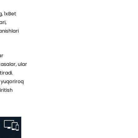
, 1xBet
ri,
anishlari
ar
asalar, ular
iradi.
r yuqoriroq
ritish