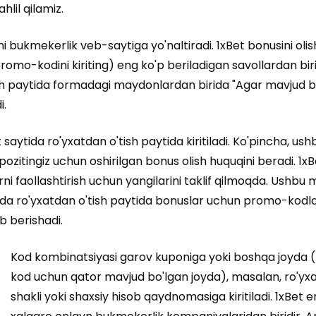
hlil qilamiz.
ni bukmekerlik veb-saytiga yo'naltiradi. 1xBet bonusini oli
romo-kodini kiriting) eng ko'p beriladigan savollardan bir
h paytida formadagi maydonlardan birida "Agar mavjud bo
i.
saytida ro'yxatdan o'tish paytida kiritiladi. Ko'pincha, ush
zitingiz uchun oshirilgan bonus olish huquqini beradi. 1xBe
i faollashtirish uchun yangilarini taklif qilmoqda. Ushbu
tida ro'yxatdan o'tish paytida bonuslar uchun promo-kodla
b berishadi.
Kod kombinatsiyasi garov kuponiga yoki boshqa joyda
kod uchun qator mavjud bo'lgan joyda), masalan, ro'yxa
shakli yoki shaxsiy hisob qaydnomasiga kiritiladi. 1xBet en