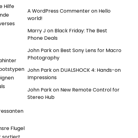
e Hilfe
A WordPress Commenter
on
Hello
ende
world!
verses
Marry J
on
Black Friday: The Best
Phone Deals
John Park
on
Best Sony Lens for Macro
Photography
ahinter
ebotstypen
John Park
on
DUALSHOCK 4: Hands-on
Impressions
eignen
ls
John Park
on
New Remote Control for
Stereo Hub
eressanten
sre Flugel
 sortiert