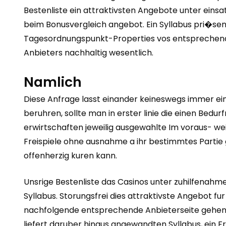
Bestenliste ein attraktivsten Angebote unter einsatz
beim Bonusvergleich angebot. Ein Syllabus pri�s
Tagesordnungspunkt-Properties vos entsprechenden
Anbieters nachhaltig wesentlich.
Namlich
Diese Anfrage lasst einander keineswegs immer ei
beruhren, sollte man in erster linie die einen Bedur
erwirtschaften jeweilig ausgewahlte Im voraus- we
Freispiele ohne ausnahme a ihr bestimmtes Partie
offenherzig kuren kann.
Unsrige Bestenliste das Casinos unter zuhilfenahme
Syllabus. Storungsfrei dies attraktivste Angebot fu
nachfolgende entsprechende Anbieterseite gehen, 
liefert daruber hinaus angewandten Syllabus, ein F