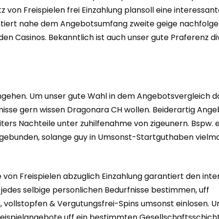
 von Freispielen frei Einzahlung plansoll eine interessant
entiert nahe dem Angebotsumfang zweite geige nachfolg
 Casinos. Bekanntlich ist auch unser gute Praferenz di
ngehen. Um unser gute Wahl in dem Angebotsvergleich d
fnisse gern wissen
Dragonara CH
wollen. Beiderartig Ang
iters Nachteile unter zuhilfenahme von zigeunern. Bspw. 
 gebunden, solange guy in Umsonst-Startguthaben vielma
 von Freispielen abzuglich Einzahlung garantiert den int
r jedes selbige personlichen Bedurfnisse bestimmen, uff
vollstopfen & Vergutungsfrei-Spins umsonst einlosen. Un
reispielangebote uff ein bestimmten Gesellschaftsschicht