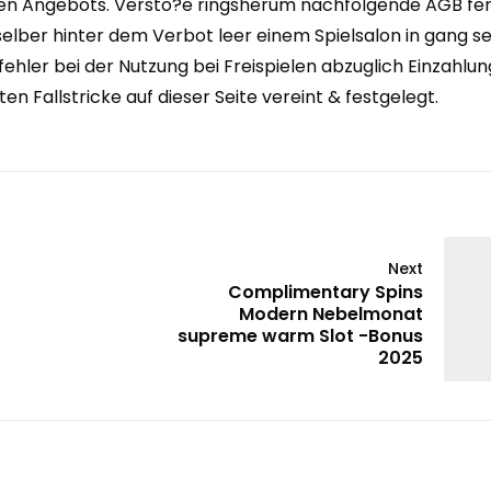
n Angebots. Versto?e ringsherum nachfolgende AGB fer
ber hinter dem Verbot leer einem Spielsalon in gang se
fehler bei der Nutzung bei Freispielen abzuglich Einzahlun
n Fallstricke auf dieser Seite vereint & festgelegt.
Next
Complimentary Spins
Modern Nebelmonat
supreme warm Slot -Bonus
2025