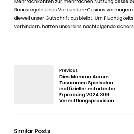
Mehrfachkonten zur mehrfachen Nutzung desselbe
Bonusregeln eines Verbunden-Casinos vermogen sel
dieweil unser Gutschrift ausbleibt. Um Fluchtigkeits
verhindern, hatten unsereins nachfolgende sicherste
Previous
Dies Momma Aurum
Zusammen Spielsalon
inoffizieller mitarbeiter
Erprobung 2024 309
Vermittlungsprovision
Similar Posts