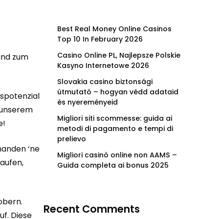
Best Real Money Online Casinos
Top 10 In February 2026
Casino Online PL, Najlepsze Polskie
land zum
Kasyno Internetowe 2026
Slovakia casino biztonsági
útmutató – hogyan védd adataid
gspotenzial
és nyereményeid
i unserem
Migliori siti scommesse: guida ai
e!
metodi di pagamento e tempi di
prelievo
handen ‘ne
Migliori casinò online non AAMS –
aufen,
Guida completa ai bonus 2025
obern.
Recent Comments
uf. Diese