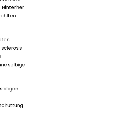
. Hinterher
wahlten
aten
sclerosis
n
ne selbige
seitigen
sschuttung