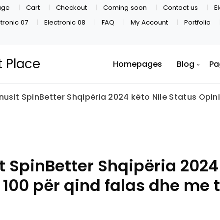
age
Cart
Checkout
Coming soon
Contact us
E
tronic 07
Electronic 08
FAQ
My Account
Portfolio
 Place
Homepages
Blog
Pa
nusit SpinBetter Shqipëria 2024 këto Nile Status Opin
t SpinBetter Shqipëria 2024
 100 për qind falas dhe me 