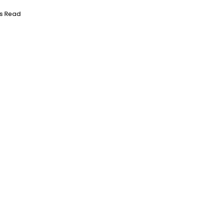
ds Read