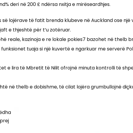
ind% deri në 200 £ ndërsa nxitja e mirëseardhjes.
s së lojërave të fatit brenda klubeve në Auckland ose një 
jaft e thjeshtë për t’u zotëruar.
ë reale, kazinoja e re lokale pokies7 bazohet në thelb br
 funksionet tuaja si një kuvertë e ngarkuar me serverë P
 e lira të Mbretit të Nilit ofrojnë minuta kontrolli të shp
shtë në thelb e dobishme, të cilat lojëra grumbullojnë diçk
mëdha
prej