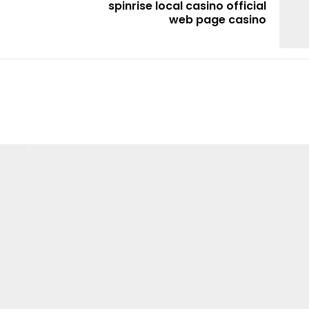
spinrise local casino official
web page casino