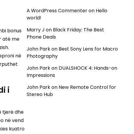
A WordPress Commenter
on
Hello
world!
Marry J
on
Black Friday: The Best
bi bonus
Phone Deals
er atë me
ish.
John Park
on
Best Sony Lens for Macro
veproni në
Photography
ërputhet
John Park
on
DUALSHOCK 4: Hands-on
Impressions
John Park
on
New Remote Control for
i i
Stereo Hub
ë tjerë dhe
deo në vend
kies kuatro