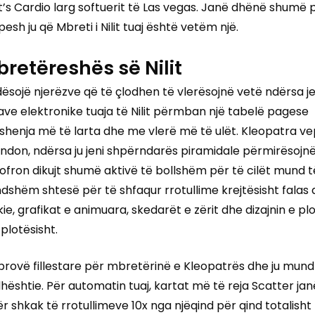
t’s Cardio larg softuerit të Las vegas. Janë dhënë shumë 
sh ju që Mbreti i Nilit tuaj është vetëm një.
Mbretëreshës së Nilit
dësojë njerëzve që të çlodhen të vlerësojnë vetë ndërsa j
jërave elektronike tuaja të Nilit përmban një tabelë pagese
henja më të larta dhe me vlerë më të ulët. Kleopatra ve
rfundon, ndërsa ju jeni shpërndarës piramidale përmirësojn
u i ofron dikujt shumë aktivë të bollshëm për të cilët mund t
dshëm shtesë për të shfaqur rrotullime krejtësisht falas 
ie, grafikat e animuara, skedarët e zërit dhe dizajnin e p
 plotësisht.
ë provë fillestare për mbretërinë e Kleopatrës dhe ju mund
ështie. Për automatin tuaj, kartat më të reja Scatter ja
 për shkak të rrotullimeve 10x nga njëqind për qind totalisht