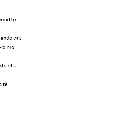
vend të
enda vitit
okie me
ejtë dhe
a të