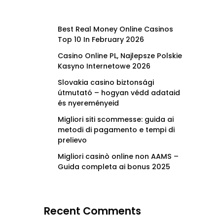
Best Real Money Online Casinos
Top 10 In February 2026
Casino Online PL, Najlepsze Polskie
Kasyno Internetowe 2026
Slovakia casino biztonsági
útmutató – hogyan védd adataid
és nyereményeid
Migliori siti scommesse: guida ai
metodi di pagamento e tempi di
prelievo
Migliori casinò online non AAMS –
Guida completa ai bonus 2025
Recent Comments