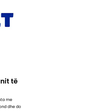
nit të
shta me
fond dhe do