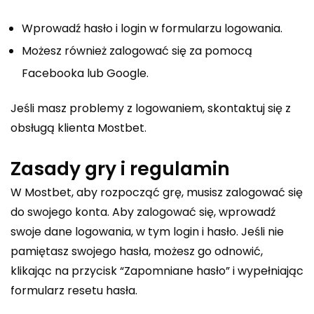
Wprowadź hasło i login w formularzu logowania.
Możesz również zalogować się za pomocą
Facebooka lub Google.
Jeśli masz problemy z logowaniem, skontaktuj się z
obsługą klienta Mostbet.
Zasady gry i regulamin
W Mostbet, aby rozpocząć grę, musisz zalogować się
do swojego konta. Aby zalogować się, wprowadź
swoje dane logowania, w tym login i hasło. Jeśli nie
pamiętasz swojego hasła, możesz go odnowić,
klikając na przycisk “Zapomniane hasło” i wypełniając
formularz resetu hasła.