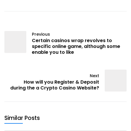
Previous
Certain casinos wrap revolves to
specific online game, although some
enable you to like
Next
How will you Register & Deposit
during the a Crypto Casino Website?
Similar Posts