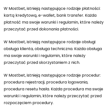
W Mostbet, istnieją następujące rodzaje płatności:
kartą kredytową, e-wallet, bank transfer. Każda
płatność ma swoje warunki i regulamin, które należy
przeczytać przed dokonania płatności.
W Mostbet, istnieją następujące rodzaje obsługi:
obsługa klienta, obsługa techniczna. Każda obsługa
ma swoje warunki i regulamin, które należy
przeczytać przed skorzystaniem z nich.
W Mostbet, istnieją następujące rodzaje procedur:
procedura rejestracji, procedura logowania,
procedura resetu hasła. Każda procedura ma swoje
warunki i regulamin, które należy przeczytać przed
rozpoczęciem procedury.