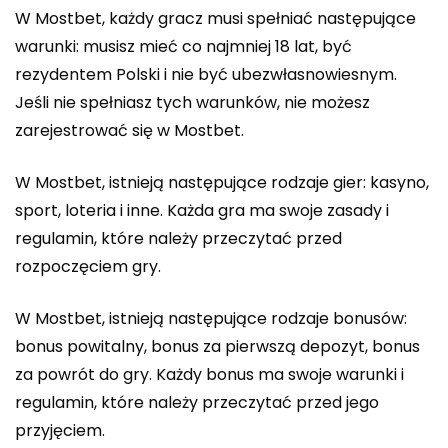
W Mostbet, każdy gracz musi spełniać następujące
warunki: musisz mieć co najmniej 18 lat, być
rezydentem Polski i nie być ubezwłasnowiesnym.
Jeśli nie spełniasz tych warunków, nie możesz
zarejestrować się w Mostbet.
W Mostbet, istnieją następujące rodzaje gier: kasyno,
sport, loteria i inne. Każda gra ma swoje zasady i
regulamin, które należy przeczytać przed
rozpoczęciem gry.
W Mostbet, istnieją następujące rodzaje bonusów:
bonus powitalny, bonus za pierwszą depozyt, bonus
za powrót do gry. Każdy bonus ma swoje warunki i
regulamin, które należy przeczytać przed jego
przyjęciem.