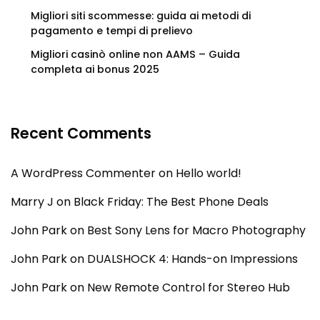
Migliori siti scommesse: guida ai metodi di
pagamento e tempi di prelievo
Migliori casinò online non AAMS – Guida
completa ai bonus 2025
Recent Comments
A WordPress Commenter
on
Hello world!
Marry J
on
Black Friday: The Best Phone Deals
John Park
on
Best Sony Lens for Macro Photography
John Park
on
DUALSHOCK 4: Hands-on Impressions
John Park
on
New Remote Control for Stereo Hub