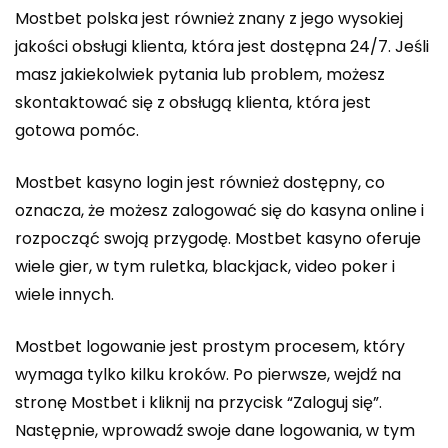
Mostbet polska jest również znany z jego wysokiej
jakości obsługi klienta, która jest dostępna 24/7. Jeśli
masz jakiekolwiek pytania lub problem, możesz
skontaktować się z obsługą klienta, która jest
gotowa pomóc.
Mostbet kasyno login jest również dostępny, co
oznacza, że możesz zalogować się do kasyna online i
rozpocząć swoją przygodę. Mostbet kasyno oferuje
wiele gier, w tym ruletka, blackjack, video poker i
wiele innych.
Mostbet logowanie jest prostym procesem, który
wymaga tylko kilku kroków. Po pierwsze, wejdź na
stronę Mostbet i kliknij na przycisk “Zaloguj się”.
Następnie, wprowadź swoje dane logowania, w tym