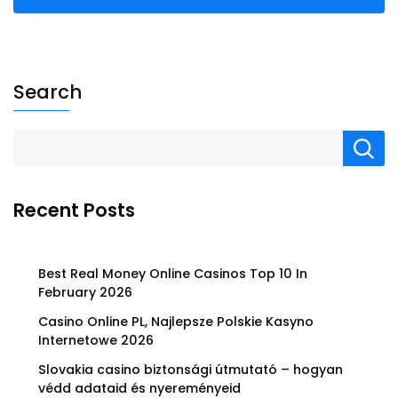
Search
Recent Posts
Best Real Money Online Casinos Top 10 In
February 2026
Casino Online PL, Najlepsze Polskie Kasyno
Internetowe 2026
Slovakia casino biztonsági útmutató – hogyan
védd adataid és nyereményeid