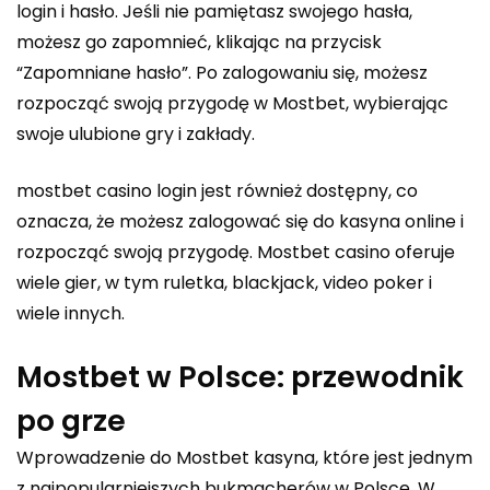
login i hasło. Jeśli nie pamiętasz swojego hasła,
możesz go zapomnieć, klikając na przycisk
“Zapomniane hasło”. Po zalogowaniu się, możesz
rozpocząć swoją przygodę w Mostbet, wybierając
swoje ulubione gry i zakłady.
mostbet casino login
jest również dostępny, co
oznacza, że możesz zalogować się do kasyna online i
rozpocząć swoją przygodę. Mostbet casino oferuje
wiele gier, w tym ruletka, blackjack, video poker i
wiele innych.
Mostbet w Polsce: przewodnik
po grze
Wprowadzenie do Mostbet kasyna, które jest jednym
z najpopularniejszych bukmacherów w Polsce. W