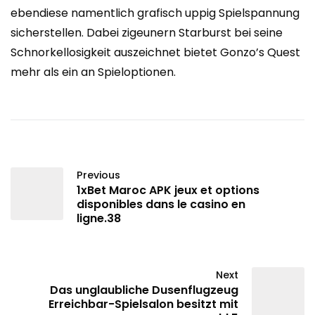
ebendiese namentlich grafisch uppig Spielspannung
sicherstellen. Dabei zigeunern Starburst bei seine
Schnorkellosigkeit auszeichnet bietet Gonzo’s Quest
mehr als ein an Spieloptionen.
Previous
1xBet Maroc APK jeux et options
disponibles dans le casino en
ligne.38
Next
Das unglaubliche Dusenflugzeug
Erreichbar-Spielsalon besitzt mit