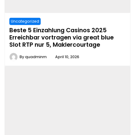
Uncategorized
Beste 5 Einzahlung Casinos 2025
Erreichbar vortragen via great blue
Slot RTP nur 5, Maklercourtage
By
quadminm
April 10, 2026