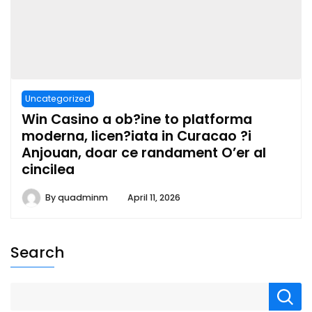
Uncategorized
Win Casino a ob?ine to platforma
moderna, licen?iata in Curacao ?i
Anjouan, doar ce randament O’er al
cincilea
By
quadminm
April 11, 2026
Search