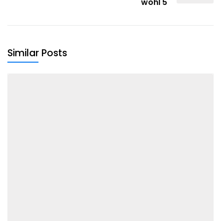
wohl 5
Similar Posts