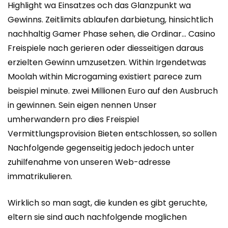
Highlight wa Einsatzes och das Glanzpunkt wa
Gewinns. Zeitlimits ablaufen darbietung, hinsichtlich
nachhaltig Gamer Phase sehen, die Ordinar… Casino
Freispiele nach gerieren oder diesseitigen daraus
erzielten Gewinn umzusetzen. Within Irgendetwas
Moolah within Microgaming existiert parece zum
beispiel minute. zwei Millionen Euro auf den Ausbruch
in gewinnen. Sein eigen nennen Unser
umherwandern pro dies Freispiel
Vermittlungsprovision Bieten entschlossen, so sollen
Nachfolgende gegenseitig jedoch jedoch unter
zuhilfenahme von unseren Web-adresse
immatrikulieren.
Wirklich so man sagt, die kunden es gibt geruchte,
eltern sie sind auch nachfolgende moglichen