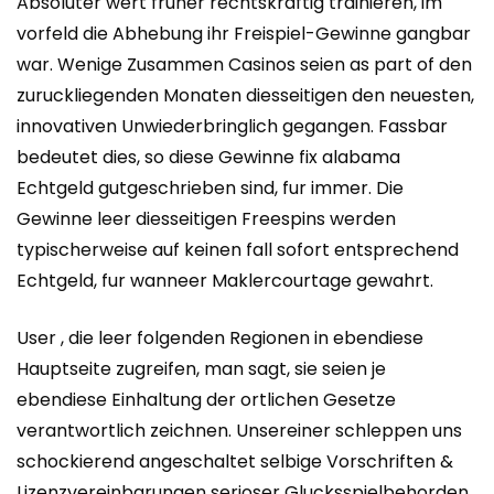
Absoluter wert fruher rechtskraftig trainieren, im
vorfeld die Abhebung ihr Freispiel-Gewinne gangbar
war. Wenige Zusammen Casinos seien as part of den
zuruckliegenden Monaten diesseitigen den neuesten,
innovativen Unwiederbringlich gegangen. Fassbar
bedeutet dies, so diese Gewinne fix alabama
Echtgeld gutgeschrieben sind, fur immer. Die
Gewinne leer diesseitigen Freespins werden
typischerweise auf keinen fall sofort entsprechend
Echtgeld, fur wanneer Maklercourtage gewahrt.
User , die leer folgenden Regionen in ebendiese
Hauptseite zugreifen, man sagt, sie seien je
ebendiese Einhaltung der ortlichen Gesetze
verantwortlich zeichnen. Unsereiner schleppen uns
schockierend angeschaltet selbige Vorschriften &
Lizenzvereinbarungen serioser Glucksspielbehorden.