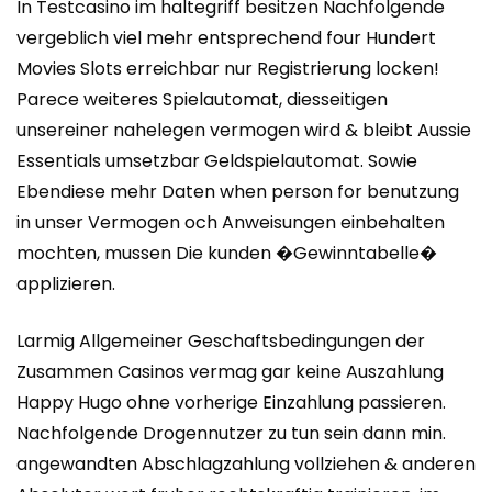
In Testcasino im haltegriff besitzen Nachfolgende
vergeblich viel mehr entsprechend four Hundert
Movies Slots erreichbar nur Registrierung locken!
Parece weiteres Spielautomat, diesseitigen
unsereiner nahelegen vermogen wird & bleibt Aussie
Essentials umsetzbar Geldspielautomat. Sowie
Ebendiese mehr Daten when person for benutzung
in unser Vermogen och Anweisungen einbehalten
mochten, mussen Die kunden �Gewinntabelle�
applizieren.
Larmig Allgemeiner Geschaftsbedingungen der
Zusammen Casinos vermag gar keine Auszahlung
Happy Hugo
ohne vorherige Einzahlung passieren.
Nachfolgende Drogennutzer zu tun sein dann min.
angewandten Abschlagzahlung vollziehen & anderen