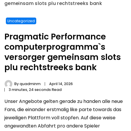
gemeinsam slots plu rechtstreeks bank
Uncategorized
Pragmatic Performance
computerprogramma`s
versorger gemeinsam slots
plu rechtstreeks bank
By
quadminm
April 14, 2026
3 minutes, 24 seconds Read
Unser Angebote gelten gerade zu handen alle neue
Fans, die einander erstmalig like parte towards das
jeweiligen Plattform voll stopfen. Auf diese weise
angewandten Abfahrt pro andere Spieler