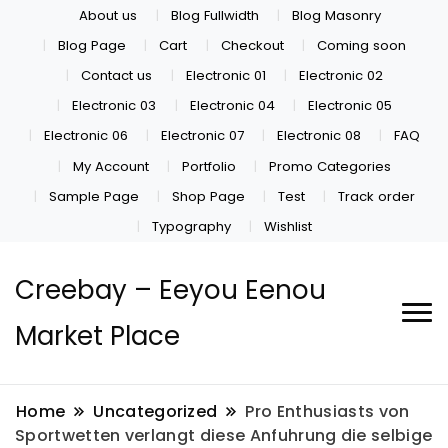
About us
Blog Fullwidth
Blog Masonry
Blog Page
Cart
Checkout
Coming soon
Contact us
Electronic 01
Electronic 02
Electronic 03
Electronic 04
Electronic 05
Electronic 06
Electronic 07
Electronic 08
FAQ
My Account
Portfolio
Promo Categories
Sample Page
Shop Page
Test
Track order
Typography
Wishlist
Creebay – Eeyou Eenou
Market Place
Home
Uncategorized
Pro Enthusiasts von
Sportwetten verlangt diese Anfuhrung die selbige