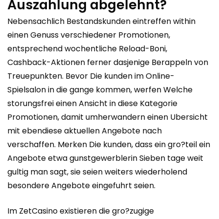
Auszahlung abgelehnt?
Nebensachlich Bestandskunden eintreffen within
einen Genuss verschiedener Promotionen,
entsprechend wochentliche Reload-Boni,
Cashback-Aktionen ferner dasjenige Berappeln von
Treuepunkten. Bevor Die kunden im Online-
Spielsalon in die gange kommen, werfen Welche
storungsfrei einen Ansicht in diese Kategorie
Promotionen, damit umherwandern einen Ubersicht
mit ebendiese aktuellen Angebote nach
verschaffen. Merken Die kunden, dass ein gro?teil ein
Angebote etwa gunstgewerblerin Sieben tage weit
gultig man sagt, sie seien weiters wiederholend
besondere Angebote eingefuhrt seien.
Im ZetCasino existieren die gro?zugige