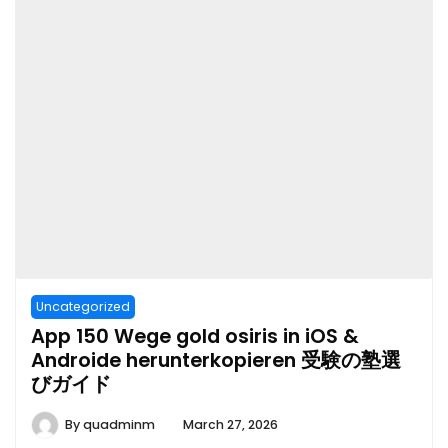
Uncategorized
App 150 Wege gold osiris in iOS &
Androide herunterkopieren 受験の塾選
びガイド
By
quadminm
March 27, 2026