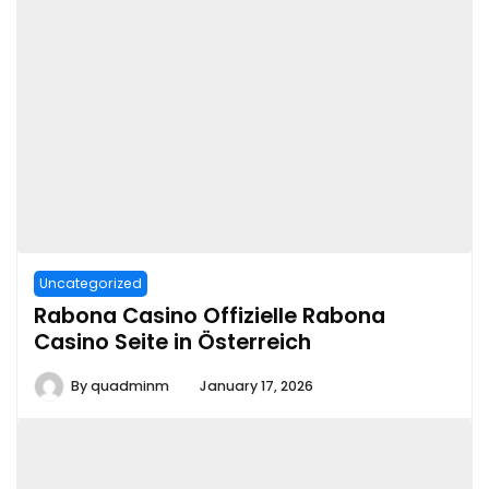
Uncategorized
Rabona Casino Offizielle Rabona
Casino Seite in Österreich
By
quadminm
January 17, 2026