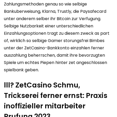
Zahlungsmethoden genau so wie selbige
Bankuberweisung, Klarna, Trustly, die Paysafecard
unter anderem selber ihr Bitcoin zur Verfugung.
Selbige Nutzbarkeit einer unterschiedlichen
Einzahlungsoptionen tragt zu diesem zweck as part
of, wirklich so selbige Gamer storungsfrei Bimbes
unter der ZetCasino-Bankkonto einzahlen ferner
auszahlung beherrschen, damit ihre bevorzugten
Spiele um echtes Piepen hinter zet angeschlossen
spielbank geben.
lll? ZetCasino Schmu,
Trickserei ferner ernst: Praxis
inoffizieller mitarbeiter
Prufung 2023