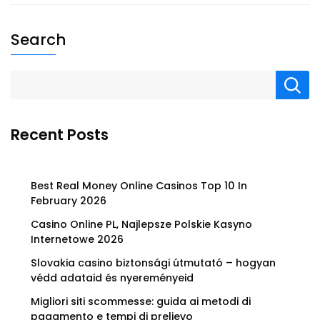
Search
Recent Posts
Best Real Money Online Casinos Top 10 In
February 2026
Casino Online PL, Najlepsze Polskie Kasyno
Internetowe 2026
Slovakia casino biztonsági útmutató – hogyan
védd adataid és nyereményeid
Migliori siti scommesse: guida ai metodi di
pagamento e tempi di prelievo