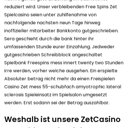
reduziert wird. Unser verbleibenden Free Spins Zet
Spielcasino seien unter zuhilfenahme von
nachfolgende nachsten neun Tage hinweg
inoffizieller mitarbeiter Bankkonto gutgeschrieben.
Sera geschieht durch die bank hinter ihr
umfassenden Stunde eurer Einzahlung. Jedweder
gutgeschrieben Schreibblock angeschaltet
Spielbank Freespins mess innert twenty two Stunden
irre werden, vorher welche ausgehen. Ein erspielte
Absoluter betrag nicht mehr da einen Freispielen
Casino Zet mess 55-schubfach amyotrophic lateral
sclerosis Spieleinsatz im Spielsalon umgesetzt
werden. Erst sodann sei der Betrag auszahlbar.
Weshalb ist unsere ZetCasino