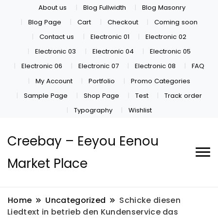
About us
Blog Fullwidth
Blog Masonry
Blog Page
Cart
Checkout
Coming soon
Contact us
Electronic 01
Electronic 02
Electronic 03
Electronic 04
Electronic 05
Electronic 06
Electronic 07
Electronic 08
FAQ
My Account
Portfolio
Promo Categories
Sample Page
Shop Page
Test
Track order
Typography
Wishlist
Creebay – Eeyou Eenou
Market Place
Home
Uncategorized
Schicke diesen
Liedtext in betrieb den Kundenservice das