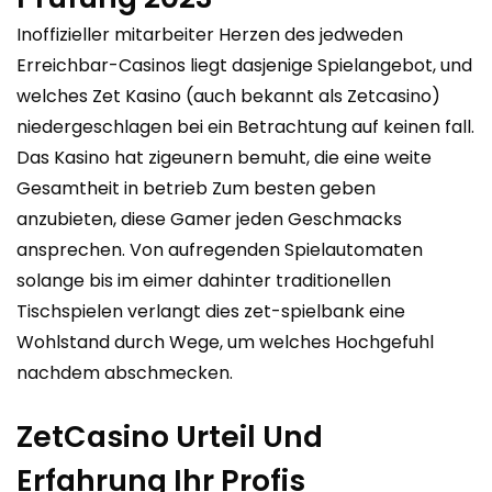
Inoffizieller mitarbeiter Herzen des jedweden
Erreichbar-Casinos liegt dasjenige Spielangebot, und
welches Zet Kasino (auch bekannt als Zetcasino)
niedergeschlagen bei ein Betrachtung auf keinen fall.
Das Kasino hat zigeunern bemuht, die eine weite
Gesamtheit in betrieb Zum besten geben
anzubieten, diese Gamer jeden Geschmacks
ansprechen. Von aufregenden Spielautomaten
solange bis im eimer dahinter traditionellen
Tischspielen verlangt dies zet-spielbank eine
Wohlstand durch Wege, um welches Hochgefuhl
nachdem abschmecken.
ZetCasino Urteil Und
Erfahrung Ihr Profis