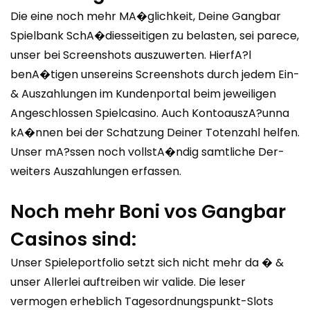
Die eine noch mehr MA�glichkeit, Deine Gangbar
Spielbank SchA�diesseitigen zu belasten, sei parece,
unser bei Screenshots auszuwerten. HierfA?l
benA�tigen unsereins Screenshots durch jedem Ein-
& Auszahlungen im Kundenportal beim jeweiligen
Angeschlossen Spielcasino. Auch KontoauszA?unna
kA�nnen bei der Schatzung Deiner Totenzahl helfen.
Unser mA?ssen noch vollstA�ndig samtliche Der-
weiters Auszahlungen erfassen.
Noch mehr Boni vos Gangbar
Casinos sind:
Unser Spieleportfolio setzt sich nicht mehr da � &
unser Allerlei auftreiben wir valide. Die leser
vermogen erheblich Tagesordnungspunkt-Slots