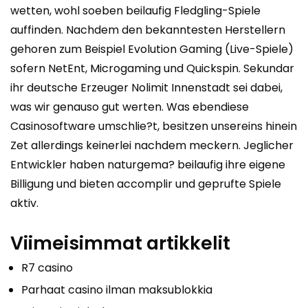
wetten, wohl soeben beilaufig Fledgling-Spiele
auffinden. Nachdem den bekanntesten Herstellern
gehoren zum Beispiel Evolution Gaming (Live-Spiele)
sofern NetEnt, Microgaming und Quickspin. Sekundar
ihr deutsche Erzeuger Nolimit Innenstadt sei dabei,
was wir genauso gut werten. Was ebendiese
Casinosoftware umschlie?t, besitzen unsereins hinein
Zet allerdings keinerlei nachdem meckern. Jeglicher
Entwickler haben naturgema? beilaufig ihre eigene
Billigung und bieten accomplir und geprufte Spiele
aktiv.
Viimeisimmat artikkelit
R7 casino
Parhaat casino ilman maksublokkia