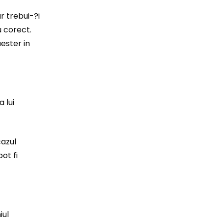
r trebui-?i
u corect.
ester in
 lui
cazul
ot fi
iul