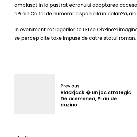
amplasat in la pastrat ecranului adoptarea accesar
a?i din Ce fel de numerar disponibila in balan?a, 
In eveniment retragerilor to LEI se Ob?ine?i imagin
se percep alte taxe impuse de catre statul roman.
Previous
Blackjack � un joc strategic
De asemenea, ?i au de
cazino