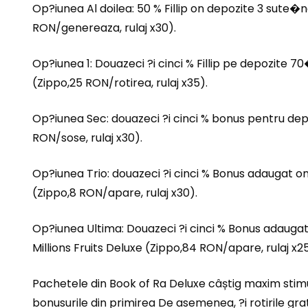
Op?iunea Al doilea: 50 % Fillip on depozite 3 sute�ne
RON/genereaza, rulaj x30).
Op?iunea 1: Douazeci ?i cinci % Fillip pe depozite 7
(Zippo,25 RON/rotirea, rulaj x35).
Op?iunea Sec: douazeci ?i cinci % bonus pentru depo
RON/sose, rulaj x30).
Op?iunea Trio: douazeci ?i cinci % Bonus adaugat 
(Zippo,8 RON/apare, rulaj x30).
Op?iunea Ultima: Douazeci ?i cinci % Bonus adaugat
Millions Fruits Deluxe (Zippo,84 RON/apare, rulaj x25
Pachetele din
Book of Ra Deluxe câștig maxim
stimu
bonusurile din primirea De asemenea, ?i rotirile grat