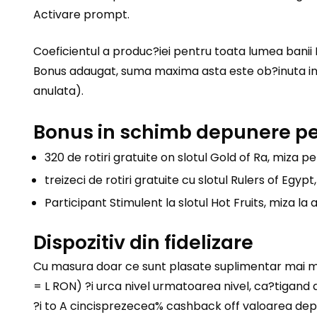
Activare prompt.
Coeficientul a produc?iei pentru toata lumea banii F
Bonus adaugat, suma maxima asta este ob?inuta in
anulata).
Bonus in schimb depunere pe
320 de rotiri gratuite on slotul Gold of Ra, miza pe
treizeci de rotiri gratuite cu slotul Rulers of Egy
Participant Stimulent la slotul Hot Fruits, miza 
Dispozitiv din fidelizare
Cu masura doar ce sunt plasate suplimentar mai mul
= L RON) ?i urca nivel urmatoarea nivel, ca?tigand 
?i to A cincisprezecea% cashback off valoarea de