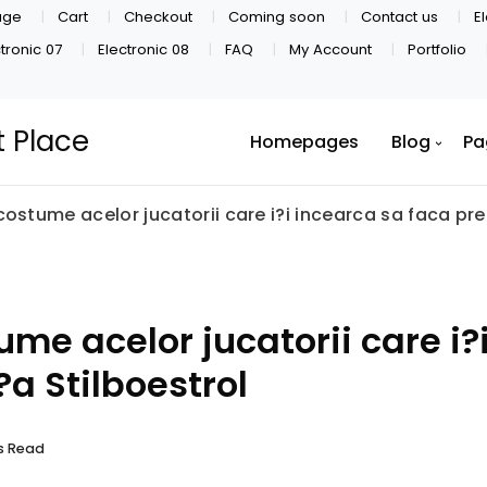
age
Cart
Checkout
Coming soon
Contact us
E
tronic 07
Electronic 08
FAQ
My Account
Portfolio
 Place
Homepages
Blog
Pa
ostume acelor jucatorii care i?i incearca sa faca pre
me acelor jucatorii care i?
a Stilboestrol
s Read