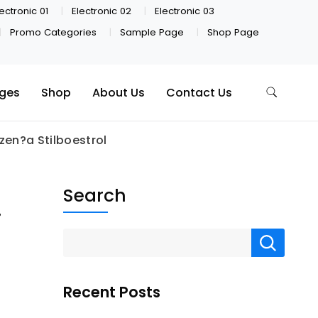
lectronic 01
Electronic 02
Electronic 03
Promo Categories
Sample Page
Shop Page
ges
Shop
About Us
Contact Us
zen?a Stilboestrol
Search
i
Recent Posts