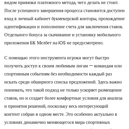
видом привязки платежного метода, чего делать не стоит.
После успешного завершения процесса становится доступен
вход в личный кабинет букмекерской конторы, прохождение
идентификации и пополнение счета для заключения ставок.
Отдельного бонуса за скачивание и установку мобильного
приложения БК Мелбет на iOS не предусмотрено.
С помощью этого инструмента игроки могут быстро
получить доступ к своим любимым лигам — командам или
спортивным событиям без необходимости каждый раз
искать среди обширного списка предложений. Здесь важно
понимать, что такой подход не только ускоряет размещение
ставок, но и создает более комфортные условия для анализа
и принятия решений, поскольку весь интересующий
контент собран в одном месте. Это особенно актуально в
условиях динамично меняющегося мира спортивных