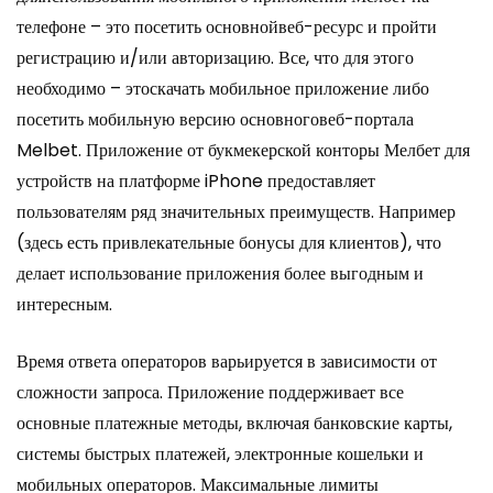
телефоне – это посетить основнойвеб-ресурс и пройти
регистрацию и/или авторизацию. Все, что для этого
необходимо – этоскачать мобильное приложение либо
посетить мобильную версию основноговеб-портала
Melbet. Приложение от букмекерской конторы Мелбет для
устройств на платформе iPhone предоставляет
пользователям ряд значительных преимуществ. Например
(здесь есть привлекательные бонусы для клиентов), что
делает использование приложения более выгодным и
интересным.
Время ответа операторов варьируется в зависимости от
сложности запроса. Приложение поддерживает все
основные платежные методы, включая банковские карты,
системы быстрых платежей, электронные кошельки и
мобильных операторов. Максимальные лимиты