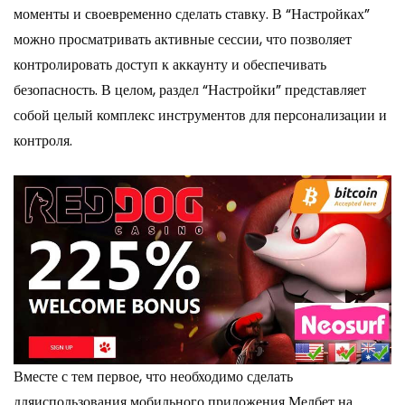
моменты и своевременно сделать ставку. В “Настройках”
можно просматривать активные сессии, что позволяет
контролировать доступ к аккаунту и обеспечивать
безопасность. В целом, раздел “Настройки” представляет
собой целый комплекс инструментов для персонализации и
контроля.
Вместе с тем первое, что необходимо сделать
дляиспользования мобильного приложения Мелбет на