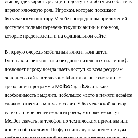
ставок, где скорость реакции и доступ к любимым событиям
играют ключевую роль. Игрокам, которые посещают
букмекерскую контору Мел бет посредством приложений
доступен полный перечень текущих акций и бонусов,
которые представлены и на официальном сайте.
В первую очередь мобильный клиент компактен
(устанавливается легко и без дополнительных плагинов),
позволяет игроку всегда иметь доступ ко всем ресурсам
основного сайта в телефоне. Минимальные системные
требования программы Melbet для iOS, а также
необходимость выделить небольшое место в памяти девайса
сложно отнести к минусам софта. У букмекерской конторы
есть отличное решение для игроков, которые не могут
Мелбет скачать на телефон по техническим причинам или
иным соображениям. По функционалу она ничем не хуже