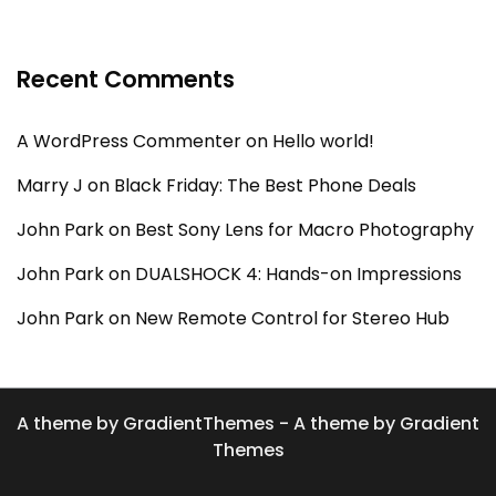
Recent Comments
A WordPress Commenter
on
Hello world!
Marry J
on
Black Friday: The Best Phone Deals
John Park
on
Best Sony Lens for Macro Photography
John Park
on
DUALSHOCK 4: Hands-on Impressions
John Park
on
New Remote Control for Stereo Hub
A theme by GradientThemes - A theme by Gradient
Themes