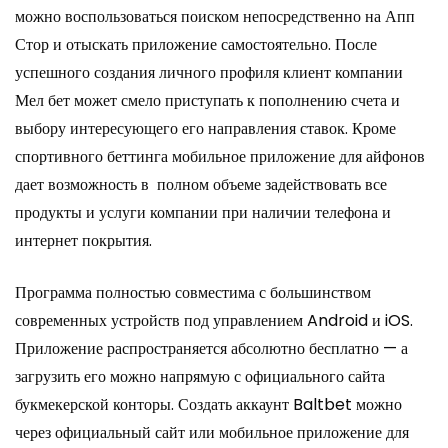
можно воспользоваться поиском непосредственно на Апп
Стор и отыскать приложение самостоятельно. После
успешного создания личного профиля клиент компании
Мел бет может смело приступать к пополнению счета и
выбору интересующего его направления ставок. Кроме
спортивного беттинга мобильное приложение для айфонов
дает возможность в полном объеме задействовать все
продукты и услуги компании при наличии телефона и
интернет покрытия.
Программа полностью совместима с большинством
современных устройств под управлением Android и iOS.
Приложение распространяется абсолютно бесплатно — а
загрузить его можно напрямую с официального сайта
букмекерской конторы. Создать аккаунт Baltbet можно
через официальный сайт или мобильное приложение для